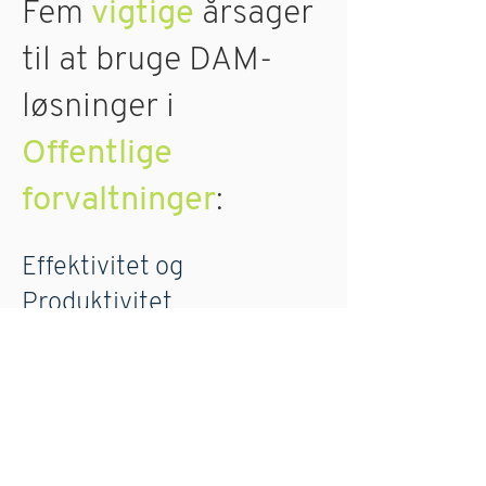
Fem
vigtige
årsager
til at bruge DAM-
løsninger i
Offentlige
forvaltninger
:
Effektivitet og
Produktivitet
Hurtig adgang til digitale aktiver
sparer tid og ressourcer.
Datasikkerhed og
Compliance
Beskytter følsomme oplysninger