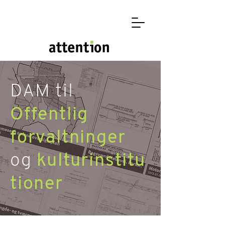
DAM
til
Offentlig
forvaltninger
og
kulturinstitu
tioner